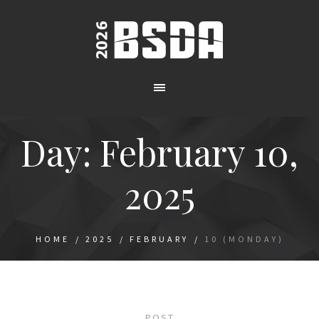
Day:
February 10,
2025
HOME
/
2025
/
FEBRUARY
/
10 (MONDAY)
POST