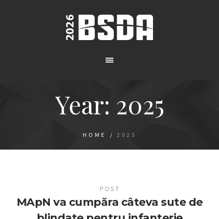
Year:
2025
HOME
/
2025
POST
MApN va cumpăra câteva sute de
blindate pentru infanterie