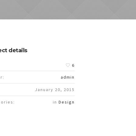
ect details
:
6
r:
admin
January 20, 2015
ories:
in
Design