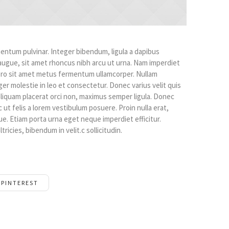
ntum pulvinar. Integer bibendum, ligula a dapibus
gue, sit amet rhoncus nibh arcu ut urna. Nam imperdiet
bero sit amet metus fermentum ullamcorper. Nullam
ger molestie in leo et consectetur. Donec varius velit quis
, aliquam placerat orci non, maximus semper ligula. Donec
ut felis a lorem vestibulum posuere. Proin nulla erat,
que. Etiam porta urna eget neque imperdiet efficitur.
tricies, bibendum in velit.c sollicitudin.
PINTEREST