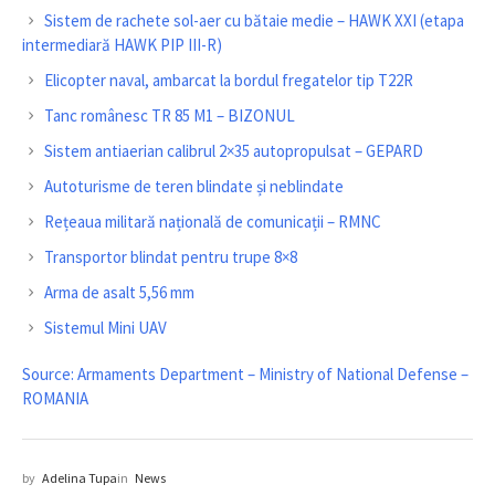
Sistem de rachete sol-aer cu bătaie medie – HAWK XXI (etapa
intermediară HAWK PIP III-R)
Elicopter naval, ambarcat la bordul fregatelor tip T22R
Tanc românesc TR 85 M1 – BIZONUL
Sistem antiaerian calibrul 2×35 autopropulsat – GEPARD
Autoturisme de teren blindate și neblindate
Rețeaua militară națională de comunicații – RMNC
Transportor blindat pentru trupe 8×8
Arma de asalt 5,56 mm
Sistemul Mini UAV
Source: Armaments Department – Ministry of National Defense –
ROMANIA
by
Adelina Tupa
in
News