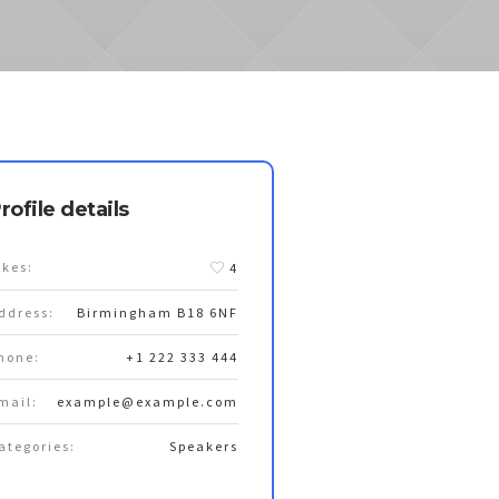
rofile details
ikes:
4
ddress:
Birmingham B18 6NF
hone:
+1 222 333 444
mail:
example@example.com
ategories:
Speakers