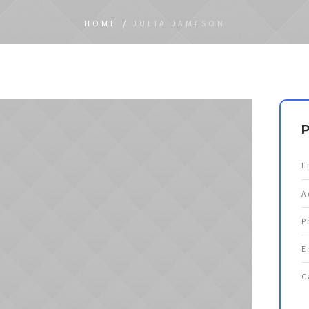
HOME
/
JULIA JAMESON
P
L
A
P
E
C