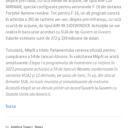
dirijate prin radar, cu rază medie de acțiune, de tipul AIM-120
AMRAAM, special configurate pentru aeronavele F-16 din dotarea
Forțelor Aeriene române. Tot pentru F-16, un alt program constă
în achiziția a 292 de rachete aer-aer, dirijate prin infraroșu, cu rază
scurtă de acțiune, de tipul AIM-9X SIDEWINDER. Achizițiile se vor
realiza în baza unor acorduri cu SUA de tip
Guvern la Guvern
.
Valorile estimate sunt de 372 și 239 milioane de dolari.
Totodată, MApN a trimis Parlamentului cererea oficială pentru
cumpărarea a 54 de tancuri
Abrams
. În solicitarea MApN se arată
următoarele:
Etapa I a programului de înzestrare cu inițiere în
2023 presupune achiziția a 54 de tancuri
Abrams
modernizate în
varianta M1A2 și 12 derivate, pe șasiu de tanc, în uz, din stocul
Armatei SUA, inclusiv muniția și simulatoarele de instruire.
Această etapă se va derula printr-un acord
Guvern la Guvern
cu
Statele Unite ale Americii.
Sursa
by
Adelina Tupa
in
News