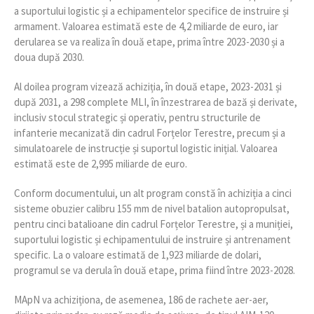
a suportului logistic și a echipamentelor specifice de instruire și
armament. Valoarea estimată este de 4,2 miliarde de euro, iar
derularea se va realiza în două etape, prima între 2023-2030 și a
doua după 2030.
Al doilea program vizează achiziția, în două etape, 2023-2031 și
după 2031, a 298 complete MLI, în înzestrarea de bază și derivate,
inclusiv stocul strategic și operativ, pentru structurile de
infanterie mecanizată din cadrul Forțelor Terestre, precum și a
simulatoarele de instrucție și suportul logistic inițial. Valoarea
estimată este de 2,995 miliarde de euro.
Conform documentului, un alt program constă în achiziția a cinci
sisteme obuzier calibru 155 mm de nivel batalion autopropulsat,
pentru cinci batalioane din cadrul Forțelor Terestre, și a muniției,
suportului logistic și echipamentului de instruire și antrenament
specific. La o valoare estimată de 1,923 miliarde de dolari,
programul se va derula în două etape, prima fiind între 2023-2028.
MApN va achiziționa, de asemenea, 186 de rachete aer-aer,